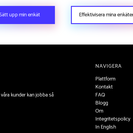
Sätt upp min enkät
Effektivisera mina enkäte
NAVIGERA
Plattform
Kontakt
t våra kunder kan jobba så
FAQ
Blogg
Om
Integritetspolicy
In English